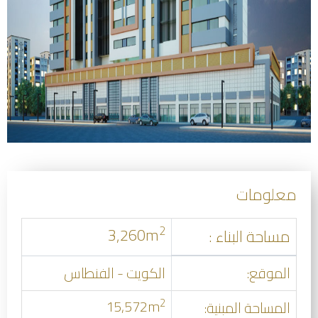
معلومات
2
3,260m
مساحة البناء :
الموقع:
الكويت - الفنطاس
2
15,572m
المساحة المبنية: