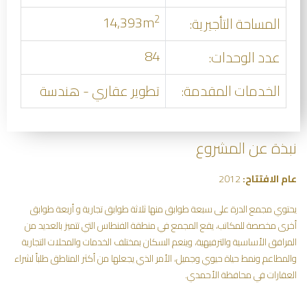
2
14,393m
المساحة التأجيرية:
84
عدد الوحدات:
الخدمات المقدمة:
تطوير عقاري - هندسة
نبذة عن المشروع
عام الافتتاح:
2012
يحتوي مجمع الدرة على سبعة طوابق منها ثلاثة طوابق تجارية و أربعة طوابق
أخرى مخصصة للمكاتب، يقع المجمع في منطقة الفنطاس التي تتميز بالعديد من
المرافق الأساسية والترفيهية، وينعم السكان بمختلف الخدمات والمحلات التجارية
والمطاعم ونمط حياة حيوي وجميل، الأمر الذي يجعلها من أكثر المناطق طلباً لشراء
العقارات في محافظة الأحمدي.