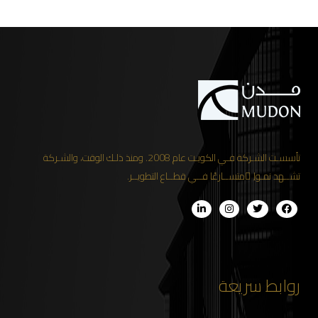
تأسسـت الشـركة فـي الكويـت عام 2008. ومنذ ذلـك الوقت، والشـركة
تشــهد نمـواِ ًمتســارعًا فــي قطــاع التطويــر.
روابط سريعة