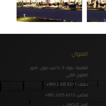
العنوان
العقيلة ، بلوك 5 ، ذا جيت مول ، الدور
العلوي الثاني
هاتف:
6211 2205 965+
فاكس:
6212 2205 965+
البريد الإلكتروني: