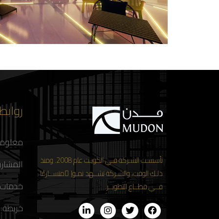
روابط
معلوما
تأسسـت الشـركة فـي الكويـت عام 2008. ومنذ
المشاري
ذلـك الوقت، والشـركة تشــهد نمـواِ ًمتســارعًا
خدمات
فــي قطــاع التطويــر.
خريطة 