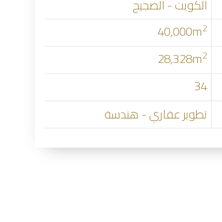
الكويت - الضجيج
2
40,000m
2
28,328m
34
تطوير عقاري - هندسة