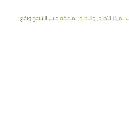
توى على عدد كبير من المحلات إضافة إلى 4 صالات سينما. فى قلب المركز التجارى والادارى لمنطقة جليب الشيوخ ويقع