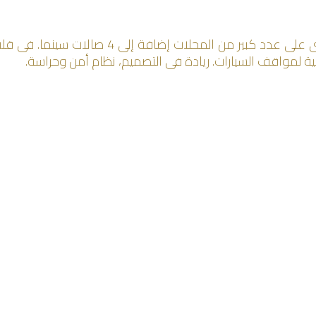
من أحدث المجمعات التجارية فى جليب الشيوخ ويح
ة لمواقف السيارات. ريادة فى التصميم، نظام أمن وحراسة.