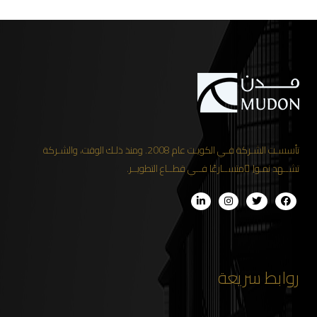
تأسسـت الشـركة فـي الكويـت عام 2008. ومنذ ذلـك الوقت، والشـركة
تشــهد نمـواِ ًمتســارعًا فــي قطــاع التطويــر.
روابط سريعة