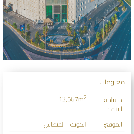
معلومات
2
13,567m
مساحة
البناء :
الموقع:
الكويت - الفنطاس