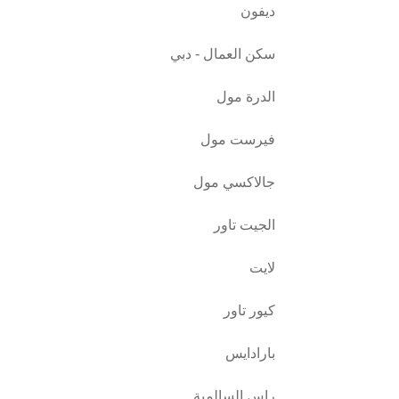
ديفون
سكن العمال - دبي
الدرة مول
فيرست مول
جالاكسي مول
الجيت تاور
لايت
كيور تاور
بارادايس
راس السالمية