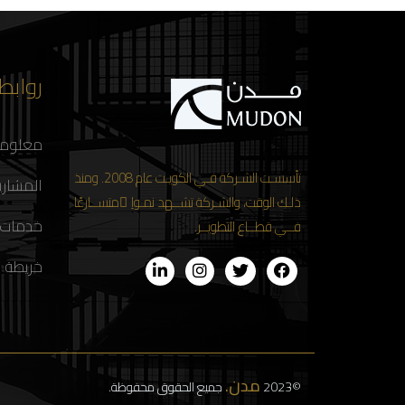
روابط
معلوما
تأسسـت الشـركة فـي الكويـت عام 2008. ومنذ
المشاري
ذلـك الوقت، والشـركة تشــهد نمـواِ ًمتســارعًا
خدمات
فــي قطــاع التطويــر.
خريطة 
مدن.
©2023
جميع الحقوق محفوظة.