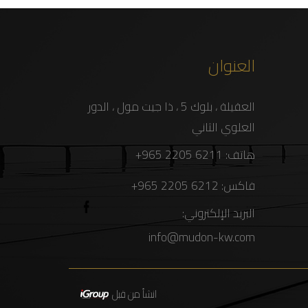
العنوان
العقيلة ، بلوك 5 ، ذا جيت مول ، الدور
العلوي الثاني
هاتف:
6211 2205 965+
فاكس:
6212 2205 965+
البريد الإلكتروني:
info@mudon-kw.com
انشأ من قبل